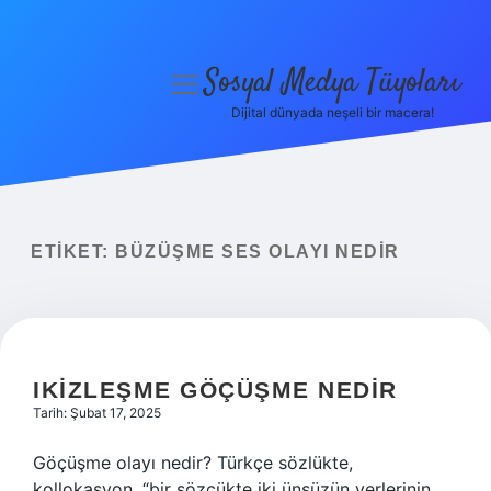
Sosyal Medya Tüyoları
menüyü
aç
Dijital dünyada neşeli bir macera!
Anasayfa
Gizlilik Politikası
Yasal Uyarı
ETIKET:
BÜZÜŞME SES OLAYI NEDIR
Hakkımızda
IKIZLEŞME GÖÇÜŞME NEDIR
Tarih: Şubat 17, 2025
Göçüşme olayı nedir? Türkçe sözlükte,
kollokasyon, “bir sözcükte iki ünsüzün yerlerinin