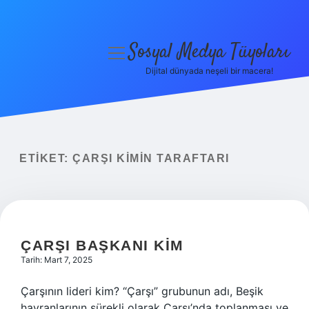
Sosyal Medya Tüyoları
menüyü
aç
Dijital dünyada neşeli bir macera!
Anasayfa
Gizlilik Politikası
Yasal Uyarı
ETIKET:
ÇARŞI KIMIN TARAFTARI
Hakkımızda
ÇARŞI BAŞKANI KIM
Tarih: Mart 7, 2025
Çarşının lideri kim? “Çarşı” grubunun adı, Beşik
hayranlarının sürekli olarak Çarşı’nda toplanması ve