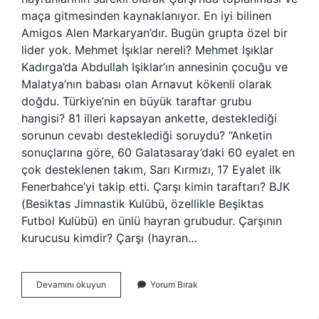
maça gitmesinden kaynaklanıyor. En iyi bilinen
Amigos Alen Markaryan’dır. Bugün grupta özel bir
lider yok. Mehmet İşıklar nereli? Mehmet Işıklar
Kadırga’da Abdullah Işiklar’ın annesinin çocuğu ve
Malatya’nın babası olan Arnavut kökenli olarak
doğdu. Türkiye’nin en büyük taraftar grubu
hangisi? 81 illeri kapsayan ankette, desteklediği
sorunun cevabı desteklediği soruydu? “Anketin
sonuçlarına göre, 60 Galatasaray’daki 60 eyalet en
çok desteklenen takım, Sarı Kırmızı, 17 Eyalet ilk
Fenerbahce’yi takip etti. Çarşı kimin taraftarı? BJK
(Besiktas Jimnastik Kulübü, özellikle Beşiktas
Futbol Kulübü) en ünlü hayran grubudur. Çarşının
kurucusu kimdir? Çarşı (hayran…
Çarşı
Devamını okuyun
Yorum Bırak
Başkanı
Kim