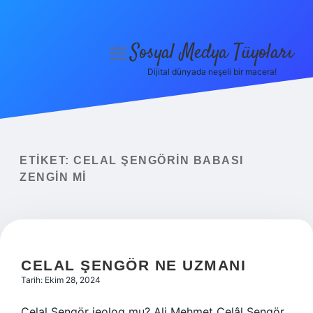
Sosyal Medya Tüyoları
menüyü
aç
Dijital dünyada neşeli bir macera!
Anasayfa
Gizlilik Politikası
Yasal Uyarı
ETIKET:
CELAL ŞENGÖRIN BABASI
ZENGIN MI
Hakkımızda
CELAL ŞENGÖR NE UZMANI
Tarih: Ekim 28, 2024
Celal Şengör jeolog mu? Ali Mehmet Celâl Şengör,