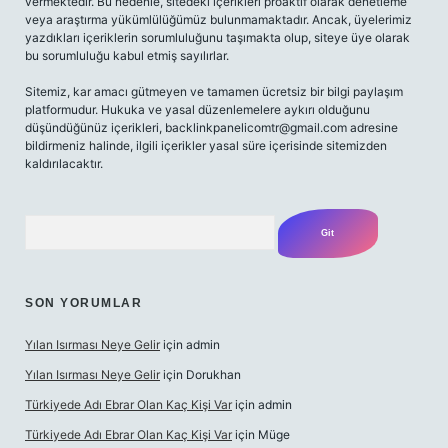
vermektedir. Bu nedenle, sitedeki içerikleri proaktif olarak denetleme
veya araştırma yükümlülüğümüz bulunmamaktadır. Ancak, üyelerimiz
yazdıkları içeriklerin sorumluluğunu taşımakta olup, siteye üye olarak
bu sorumluluğu kabul etmiş sayılırlar.
Sitemiz, kar amacı gütmeyen ve tamamen ücretsiz bir bilgi paylaşım
platformudur. Hukuka ve yasal düzenlemelere aykırı olduğunu
düşündüğünüz içerikleri,
backlinkpanelicomtr@gmail.com
adresine
bildirmeniz halinde, ilgili içerikler yasal süre içerisinde sitemizden
kaldırılacaktır.
Arama
SON YORUMLAR
Yılan Isırması Neye Gelir
için
admin
Yılan Isırması Neye Gelir
için
Dorukhan
Türkiyede Adı Ebrar Olan Kaç Kişi Var
için
admin
Türkiyede Adı Ebrar Olan Kaç Kişi Var
için
Müge