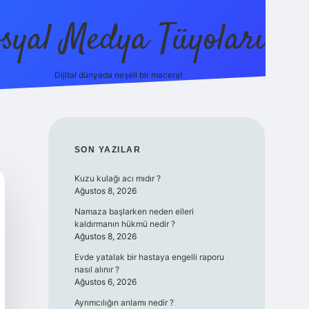
syal Medya Tüyoları
Dijital dünyada neşeli bir macera!
tulipbet yeni giriş
SIDEBAR
SON YAZILAR
Kuzu kulağı acı mıdır ?
Ağustos 8, 2026
Namaza başlarken neden elleri
kaldırmanın hükmü nedir ?
Ağustos 8, 2026
Evde yatalak bir hastaya engelli raporu
nasıl alınır ?
Ağustos 6, 2026
Ayrımcılığın anlamı nedir ?