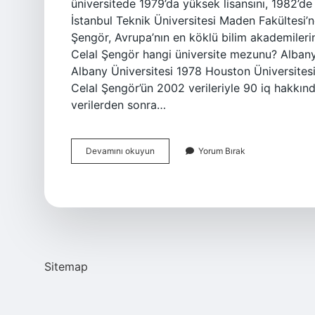
üniversitede 1979’da yüksek lisansını, 1982’
İstanbul Teknik Üniversitesi Maden Fakültesi’
Şengör, Avrupa’nın en köklü bilim akademilerin
Celal Şengör hangi üniversite mezunu? Albany
Albany Üniversitesi 1978 Houston Üniversites
Celal Şengör’ün 2002 verileriyle 90 iq hakkın
verilerden sonra…
Celal
Devamını okuyun
Yorum Bırak
Şengör
Ne
Uzmanı
Sitemap