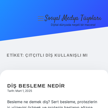
Sosyal Medya Tüyoları
menüyü
aç
Dijital dünyada neşeli bir macera!
Anasayfa
Gizlilik Politikası
Yasal Uyarı
ETIKET:
ÇITÇITLI DIŞ KULLANIŞLI MI
Hakkımızda
DIŞ BESLEME NEDIR
Tarih: Mart 1, 2025
Besleme ne demek diş? Sert besleme, protezlerin
iç yüzeyini örtmek ve protezin hastanın ağzına