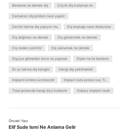
Besleme ne demek diş
Çıtçıtlı diş kullanışlı mı
Damaksız diş protezi nasıl yapılır
Devlet takma diş yapıyor mu
Diş boşluğu nasıl doldurulur
Diş değmesi ne demek
Diş göstermek ne demek
Diş neden çektirilir
Diş saklamak ne demek
Dişçiye gitmeden önce ne yapmalı
Dişler ne ile beslenir
En iyi takma diş hangisi
Hangi diş çekilmelidir
İmplant kimlere ücretsizdir
İmplant üstü protez kaç TL
Total protezde hangi ölçü kullanılır
Vidasız implant nedir
Önceki Yazı
Elif Sude Ismi Ne Anlama Gelir