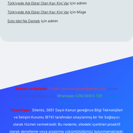
Türkiyede Adı Ebrar Olan Kaç Kişi Var
için
admin
Türkiyede Adı Ebrar Olan Kaç Kişi Var
için
Müge
Solo Idol Ne Demek
için
admin
eni giriş
Reklam ve İletişim:
E-mail:
backlinkpaneli@gmail.com
Teams:
forumhizmeti@gmail.com
Whatsapp: 0262 606 0 726
Telegram:
@karabul
Yasal Uyarı:
Sitemiz, 5651 Sayılı Kanun gereğince Bilgi Teknolojileri
ve İletişim Kurumu (BTK) tarafından onaylanmış bir Yer Sağlayıcı
olarak hizmet vermektedir. Bu nedenle, sitedeki içerikleri proaktif
olarak denetleme veya araştırma yükümlülüğümüz bulunmamaktadır.