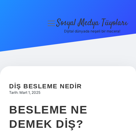
Sosyal Medya Tüyoları
menüyü
aç
Dijital dünyada neşeli bir macera!
Anasayfa
Gizlilik Politikası
Yasal Uyarı
Hakkımızda
DIŞ BESLEME NEDIR
Tarih: Mart 1, 2025
BESLEME NE
DEMEK DIŞ?