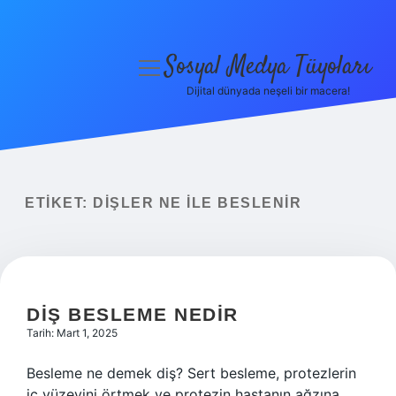
Sosyal Medya Tüyoları
menüyü
aç
Dijital dünyada neşeli bir macera!
Anasayfa
Gizlilik Politikası
Yasal Uyarı
ETIKET:
DIŞLER NE ILE BESLENIR
Hakkımızda
DIŞ BESLEME NEDIR
Tarih: Mart 1, 2025
Besleme ne demek diş? Sert besleme, protezlerin
iç yüzeyini örtmek ve protezin hastanın ağzına