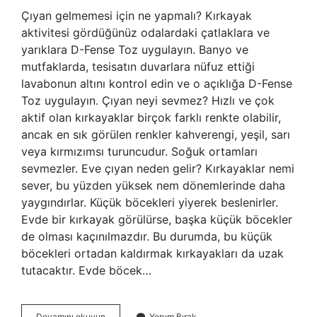
Çıyan gelmemesi için ne yapmalı? Kırkayak
aktivitesi gördüğünüz odalardaki çatlaklara ve
yarıklara D-Fense Toz uygulayın. Banyo ve
mutfaklarda, tesisatın duvarlara nüfuz ettiği
lavabonun altını kontrol edin ve o açıklığa D-Fense
Toz uygulayın. Çıyan neyi sevmez? Hızlı ve çok
aktif olan kırkayaklar birçok farklı renkte olabilir,
ancak en sık görülen renkler kahverengi, yeşil, sarı
veya kırmızımsı turuncudur. Soğuk ortamları
sevmezler. Eve çıyan neden gelir? Kırkayaklar nemi
sever, bu yüzden yüksek nem dönemlerinde daha
yaygındırlar. Küçük böcekleri yiyerek beslenirler.
Evde bir kırkayak görülürse, başka küçük böcekler
de olması kaçınılmazdır. Bu durumda, bu küçük
böcekleri ortadan kaldırmak kırkayakları da uzak
tutacaktır. Evde böcek…
Çiyanın
Devamını okuyun
Yorum Bırak