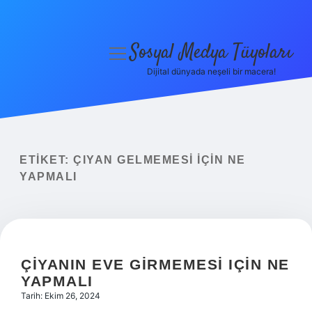
Sosyal Medya Tüyoları
menüyü
aç
Dijital dünyada neşeli bir macera!
Anasayfa
Gizlilik Politikası
Yasal Uyarı
ETIKET:
ÇIYAN GELMEMESI IÇIN NE
YAPMALI
Hakkımızda
ÇIYANIN EVE GIRMEMESI IÇIN NE
YAPMALI
Tarih: Ekim 26, 2024