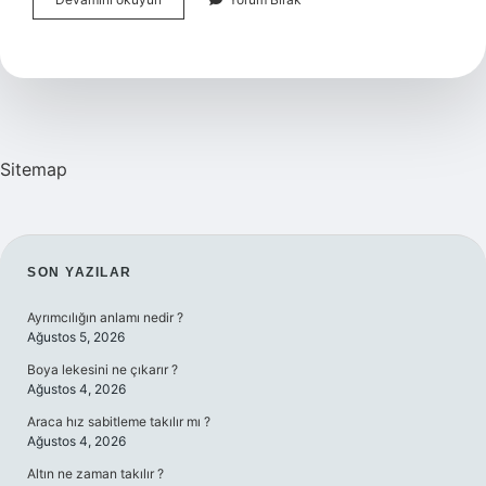
Eve
Girmemesi
Için
Ne
Yapmalı
Sitemap
SIDEBAR
SON YAZILAR
Ayrımcılığın anlamı nedir ?
Ağustos 5, 2026
Boya lekesini ne çıkarır ?
Ağustos 4, 2026
Araca hız sabitleme takılır mı ?
Ağustos 4, 2026
Altın ne zaman takılır ?