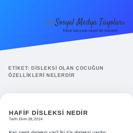
Sosyal Medya Tüyoları
menüyü
aç
Dijital dünyada neşeli bir macera!
Anasayfa
Gizlilik Politikası
Yasal Uyarı
ETIKET:
DISLEKSI OLAN ÇOCUĞUN
ÖZELLIKLERI NELERDIR
Hakkımızda
HAFIF DISLEKSI NEDIR
Tarih: Ekim 28, 2024
Kaç çeşit disleksi var? İki tür disleksi vardır: