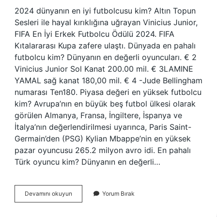
2024 dünyanın en iyi futbolcusu kim? Altın Topun
Sesleri ile hayal kırıklığına uğrayan Vinicius Junior,
FIFA En İyi Erkek Futbolcu Ödülü 2024. FIFA
Kıtalararası Kupa zafere ulaştı. Dünyada en pahalı
futbolcu kim? Dünyanın en değerli oyuncuları. € 2
Vinicius Junior Sol Kanat 200.00 mil. € 3LAMINE
YAMAL sağ kanat 180,00 mil. € 4 -Jude Bellingham
numarası Ten180. Piyasa değeri en yüksek futbolcu
kim? Avrupa’nın en büyük beş futbol ülkesi olarak
görülen Almanya, Fransa, İngiltere, İspanya ve
İtalya’nın değerlendirilmesi uyarınca, Paris Saint-
Germain’den (PSG) Kylian Mbappe’nin en yüksek
pazar oyuncusu 265.2 milyon avro idi. En pahalı
Türk oyuncu kim? Dünyanın en değerli…
Dünyanın
Devamını okuyun
Yorum Bırak
En
Pahalı