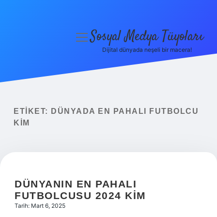
Sosyal Medya Tüyoları
menüyü
aç
Dijital dünyada neşeli bir macera!
Anasayfa
Gizlilik Politikası
Yasal Uyarı
ETIKET:
DÜNYADA EN PAHALI FUTBOLCU
KIM
Hakkımızda
DÜNYANIN EN PAHALI
FUTBOLCUSU 2024 KIM
Tarih: Mart 6, 2025