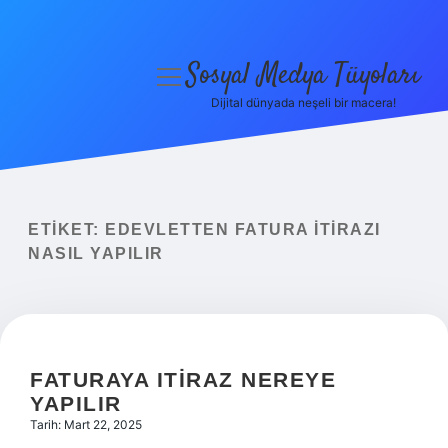
Sosyal Medya Tüyoları
menüyü
aç
Dijital dünyada neşeli bir macera!
Anasayfa
Gizlilik Politikası
Yasal Uyarı
ETIKET:
EDEVLETTEN FATURA ITIRAZI
NASIL YAPILIR
Hakkımızda
FATURAYA ITIRAZ NEREYE
YAPILIR
Tarih: Mart 22, 2025