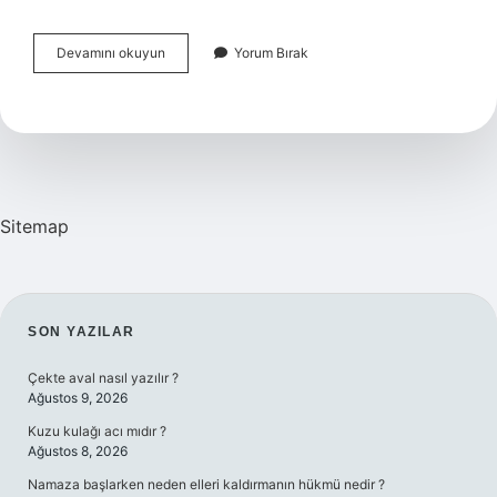
Faturaya
Devamını okuyun
Yorum Bırak
Itiraz
Nereye
Yapılır
Sitemap
SIDEBAR
SON YAZILAR
Çekte aval nasıl yazılır ?
Ağustos 9, 2026
Kuzu kulağı acı mıdır ?
Ağustos 8, 2026
Namaza başlarken neden elleri kaldırmanın hükmü nedir ?