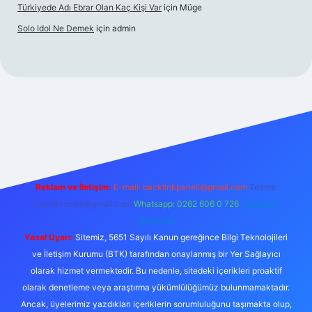
Türkiyede Adı Ebrar Olan Kaç Kişi Var
için
Müge
Solo Idol Ne Demek
için
admin
riş
Reklam ve İletişim:
E-mail:
backlinkpaneli@gmail.com
Teams:
forumhizmeti@gmail.com
Whatsapp: 0262 606 0 726
Telegram:
@karabul
Yasal Uyarı:
Sitemiz, 5651 Sayılı Kanun gereğince Bilgi Teknolojileri
ve İletişim Kurumu (BTK) tarafından onaylanmış bir Yer Sağlayıcı
olarak hizmet vermektedir. Bu nedenle, sitedeki içerikleri proaktif
olarak denetleme veya araştırma yükümlülüğümüz bulunmamaktadır.
Ancak, üyelerimiz yazdıkları içeriklerin sorumluluğunu taşımakta olup,