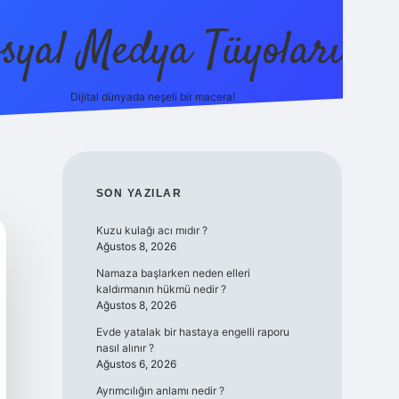
syal Medya Tüyoları
Dijital dünyada neşeli bir macera!
tulipbet yeni giriş
SIDEBAR
SON YAZILAR
Kuzu kulağı acı mıdır ?
Ağustos 8, 2026
Namaza başlarken neden elleri
kaldırmanın hükmü nedir ?
Ağustos 8, 2026
Evde yatalak bir hastaya engelli raporu
nasıl alınır ?
Ağustos 6, 2026
Ayrımcılığın anlamı nedir ?