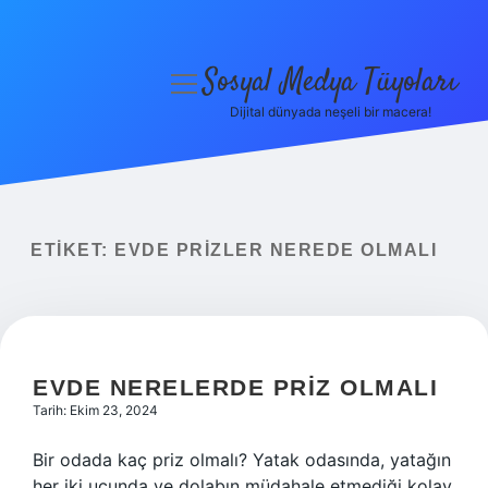
Sosyal Medya Tüyoları
menüyü
aç
Dijital dünyada neşeli bir macera!
Anasayfa
Gizlilik Politikası
Yasal Uyarı
ETIKET:
EVDE PRIZLER NEREDE OLMALI
Hakkımızda
EVDE NERELERDE PRIZ OLMALI
Tarih: Ekim 23, 2024
Bir odada kaç priz olmalı? Yatak odasında, yatağın
her iki ucunda ve dolabın müdahale etmediği kolay