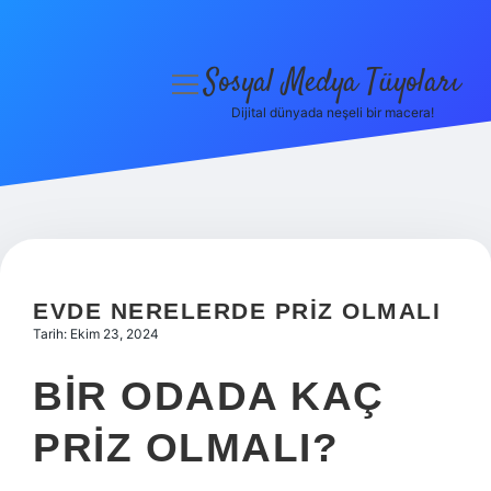
Sosyal Medya Tüyoları
menüyü
aç
Dijital dünyada neşeli bir macera!
Anasayfa
Gizlilik Politikası
Yasal Uyarı
Hakkımızda
EVDE NERELERDE PRIZ OLMALI
Tarih: Ekim 23, 2024
BIR ODADA KAÇ
PRIZ OLMALI?