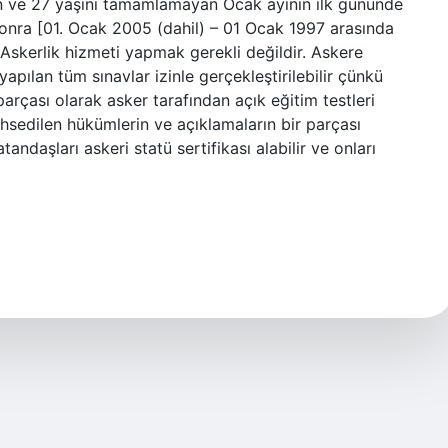
an ve 27 yaşını tamamlamayan Ocak ayının ilk gününde
nra [01. Ocak 2005 (dahil) – 01 Ocak 1997 arasında
? Askerlik hizmeti yapmak gerekli değildir. Askere
pılan tüm sınavlar izinle gerçekleştirilebilir çünkü
 parçası olarak asker tarafından açık eğitim testleri
Bahsedilen hükümlerin ve açıklamaların bir parçası
tandaşları askeri statü sertifikası alabilir ve onları