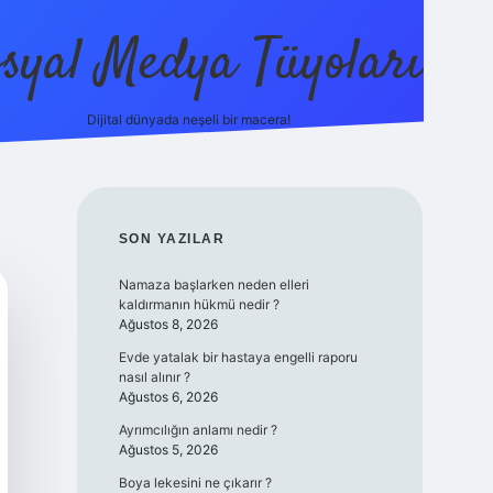
syal Medya Tüyoları
Dijital dünyada neşeli bir macera!
tulipbet yeni giriş
SIDEBAR
SON YAZILAR
Namaza başlarken neden elleri
kaldırmanın hükmü nedir ?
Ağustos 8, 2026
Evde yatalak bir hastaya engelli raporu
nasıl alınır ?
Ağustos 6, 2026
Ayrımcılığın anlamı nedir ?
Ağustos 5, 2026
Boya lekesini ne çıkarır ?