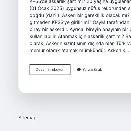
KPSS’de askerlik şart mı? 20 yaşına uygulan
(01 Ocak 2025) uygunsuz nüfus rekorundan so
doğdu (dahil). Askeri bir gereklilik olacak mı
gitmeden KPSS’ye girilir mi? OsyM tarafından ya
birey bir askerdir. Ayrıca, bireyin onayının bir
kullanılabilir. Atanmak için askerlik şart mı? 
olarak; Askerin sızıntısının dışında olan Türk va
memur olarak atamak mümkündür. Askerlik…
Kpss
Devamını okuyun
Yorum Bırak
Ile
Atanmak
Için
Askerlik
Şart
Mı
Sitemap