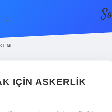
So
RT MI
K IÇIN ASKERLIK