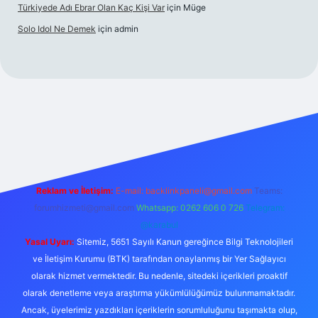
Türkiyede Adı Ebrar Olan Kaç Kişi Var
için
Müge
Solo Idol Ne Demek
için
admin
riş
Reklam ve İletişim:
E-mail:
backlinkpaneli@gmail.com
Teams:
forumhizmeti@gmail.com
Whatsapp: 0262 606 0 726
Telegram:
@karabul
Yasal Uyarı:
Sitemiz, 5651 Sayılı Kanun gereğince Bilgi Teknolojileri
ve İletişim Kurumu (BTK) tarafından onaylanmış bir Yer Sağlayıcı
olarak hizmet vermektedir. Bu nedenle, sitedeki içerikleri proaktif
olarak denetleme veya araştırma yükümlülüğümüz bulunmamaktadır.
Ancak, üyelerimiz yazdıkları içeriklerin sorumluluğunu taşımakta olup,