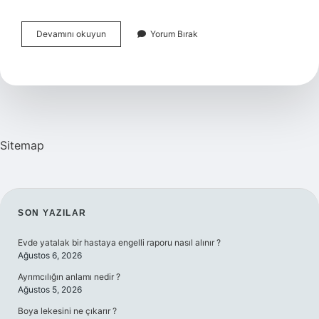
Anayasa
Devamını okuyun
Yorum Bırak
Mahkemesi
Hak
Ihlali
Kararı
Verirse
Ne
Olur
Sitemap
SIDEBAR
SON YAZILAR
Evde yatalak bir hastaya engelli raporu nasıl alınır ?
Ağustos 6, 2026
Ayrımcılığın anlamı nedir ?
Ağustos 5, 2026
Boya lekesini ne çıkarır ?