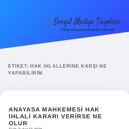
Sosyal Medya Tüyoları
menüyü
aç
Dijital dünyada neşeli bir macera!
Anasayfa
Gizlilik Politikası
Yasal Uyarı
ETIKET:
HAK IHLALLERINE KARŞI NE
YAPABILIRIM
Hakkımızda
ANAYASA MAHKEMESI HAK
IHLALI KARARI VERIRSE NE
OLUR