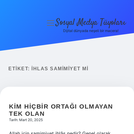
Sosyal Medya Tüyoları
menüyü
aç
Dijital dünyada neşeli bir macera!
Anasayfa
Gizlilik Politikası
Yasal Uyarı
ETIKET:
İHLAS SAMIMIYET MI
Hakkımızda
KIM HIÇBIR ORTAĞI OLMAYAN
TEK OLAN
Tarih: Mart 20, 2025
Allah için samimiyet ihlâs nedir? Genel olarak,