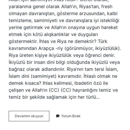
yaralanma genel olarak Allah’ın, Riyas’tan, fresh
olmayan davranıştan, gösterme arzusundan, kalbi
temizleme, samimiyeti ve davranışlara iyi istekliliği
yerine getirmek ve Allah’ın onayına uygun hareket
etmek için kötü alışkanlıklar ve duyguları
göstermektir. İhlas ve Riya ne demektir? Türk
kavramından Arapça -riy (görünmüyor, ikiyüzlülük).
Riya üreten kişiye ikiyüzlülük veya öğrenci denir.
İkiyüzlü bir insan dini bilgi olduğunda ikiyüzlü veya
bağnaz olarak adlandırılır. Riya’nın tam tersi İslam,
İslam dini (samimiyet) kavramıdır. İhlaslı olmak ne
demek kısaca? Ihlas kelimesi, ibadetin özü ile
çelişen ve Allah’ın (CC) (CC) hayranlığını temiz ve
temiz bir şekilde sağlamak için her türlü…
Kim
Devamını okuyun
Yorum Bırak
Hiçbir
Ortağı