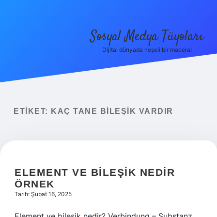
Sosyal Medya Tüyoları
menüyü
aç
Dijital dünyada neşeli bir macera!
Anasayfa
Gizlilik Politikası
Yasal Uyarı
ETIKET:
KAÇ TANE BILEŞIK VARDIR
Hakkımızda
ELEMENT VE BILEŞIK NEDIR
ÖRNEK
Tarih: Şubat 16, 2025
Element ve bileşik nedir? Verbindung – Substanz,