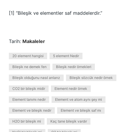
[1] “Bileşik ve elementler saf maddelerdir.”
Tarih:
Makaleler
20 element hangisi
5 element Nedir
Bileşik ne demek fen
Bileşik nedir örnekleri
Bileşik olduğunu nasıl anlarız
Bileşik sözcük nedir örnek
CO2 bir bileşik midir
Element nedir örnek
Element tanımı nedir
Element ve atom aynı şey mi
Element ve bileşik nedir
Element ve bileşik saf mı
H2O bir bileşik mi
Kaç tane bileşik vardır