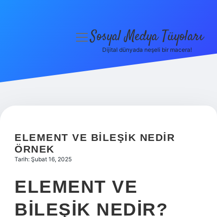
Sosyal Medya Tüyoları
menüyü
aç
Dijital dünyada neşeli bir macera!
Anasayfa
Gizlilik Politikası
Yasal Uyarı
Hakkımızda
ELEMENT VE BILEŞIK NEDIR
ÖRNEK
Tarih: Şubat 16, 2025
ELEMENT VE
BILEŞIK NEDIR?