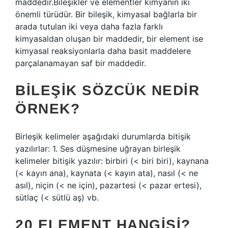
maddedir.Bileşikler ve elementler kimyanın iki
önemli türüdür. Bir bileşik, kimyasal bağlarla bir
arada tutulan iki veya daha fazla farklı
kimyasaldan oluşan bir maddedir, bir element ise
kimyasal reaksiyonlarla daha basit maddelere
parçalanamayan saf bir maddedir.
BILEŞIK SÖZCÜK NEDIR
ÖRNEK?
Birleşik kelimeler aşağıdaki durumlarda bitişik
yazılırlar: 1. Ses düşmesine uğrayan birleşik
kelimeler bitişik yazılır: birbiri (< biri biri), kaynana
(< kayın ana), kaynata (< kayın ata), nasıl (< ne
asıl), niçin (< ne için), pazartesi (< pazar ertesi),
sütlaç (< sütlü aş) vb.
20 ELEMENT HANGISI?