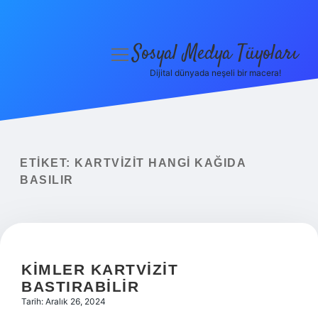
Sosyal Medya Tüyoları
menüyü
aç
Dijital dünyada neşeli bir macera!
Anasayfa
Gizlilik Politikası
Yasal Uyarı
ETIKET:
KARTVIZIT HANGI KAĞIDA
BASILIR
Hakkımızda
KIMLER KARTVIZIT
BASTIRABILIR
Tarih: Aralık 26, 2024