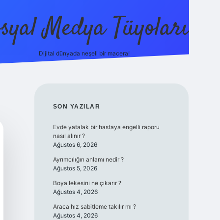
syal Medya Tüyoları
Dijital dünyada neşeli bir macera!
tulipbet yeni
SIDEBAR
SON YAZILAR
Evde yatalak bir hastaya engelli raporu
nasıl alınır ?
Ağustos 6, 2026
Ayrımcılığın anlamı nedir ?
Ağustos 5, 2026
Boya lekesini ne çıkarır ?
Ağustos 4, 2026
Araca hız sabitleme takılır mı ?
Ağustos 4, 2026