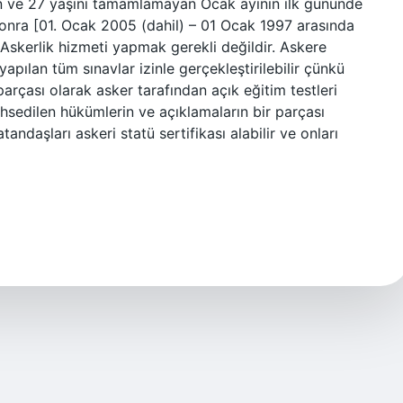
an ve 27 yaşını tamamlamayan Ocak ayının ilk gününde
nra [01. Ocak 2005 (dahil) – 01 Ocak 1997 arasında
? Askerlik hizmeti yapmak gerekli değildir. Askere
pılan tüm sınavlar izinle gerçekleştirilebilir çünkü
 parçası olarak asker tarafından açık eğitim testleri
Bahsedilen hükümlerin ve açıklamaların bir parçası
tandaşları askeri statü sertifikası alabilir ve onları