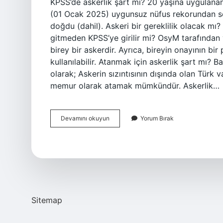
KPSS’de askerlik şart mı? 20 yaşına uygulan
(01 Ocak 2025) uygunsuz nüfus rekorundan so
doğdu (dahil). Askeri bir gereklilik olacak mı
gitmeden KPSS’ye girilir mi? OsyM tarafından ya
birey bir askerdir. Ayrıca, bireyin onayının bir
kullanılabilir. Atanmak için askerlik şart mı? 
olarak; Askerin sızıntısının dışında olan Türk va
memur olarak atamak mümkündür. Askerlik…
Kpss
Devamını okuyun
Yorum Bırak
Ile
Atanmak
Için
Askerlik
Şart
Mı
Sitemap