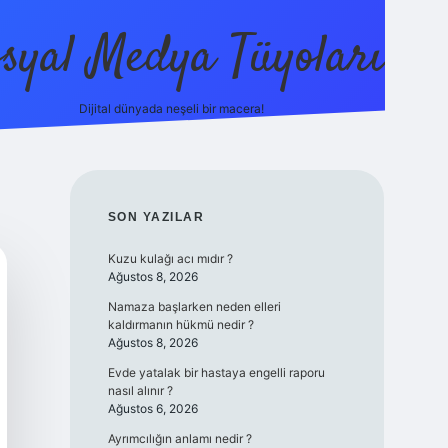
syal Medya Tüyoları
Dijital dünyada neşeli bir macera!
tulipbet yeni giriş
SIDEBAR
SON YAZILAR
Kuzu kulağı acı mıdır ?
Ağustos 8, 2026
Namaza başlarken neden elleri
kaldırmanın hükmü nedir ?
Ağustos 8, 2026
Evde yatalak bir hastaya engelli raporu
nasıl alınır ?
Ağustos 6, 2026
Ayrımcılığın anlamı nedir ?