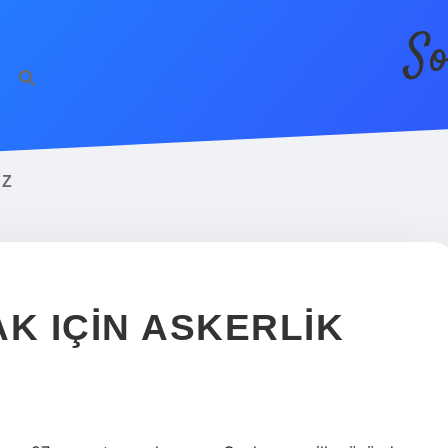
So
AZ
K IÇIN ASKERLIK