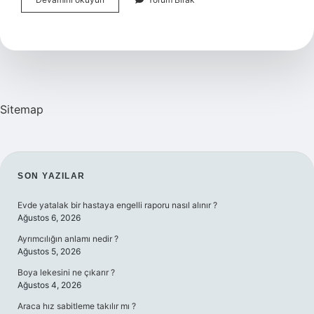
Eski
Sanayiye
Hangi
Otobüs
Gider
Sitemap
SIDEBAR
SON YAZILAR
Evde yatalak bir hastaya engelli raporu nasıl alınır ?
Ağustos 6, 2026
Ayrımcılığın anlamı nedir ?
Ağustos 5, 2026
Boya lekesini ne çıkarır ?
Ağustos 4, 2026
Araca hız sabitleme takılır mı ?