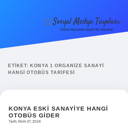
Sosyal Medya Tüyoları
menüyü
aç
Dijital dünyada neşeli bir macera!
Anasayfa
Gizlilik Politikası
Yasal Uyarı
ETIKET:
KONYA 1 ORGANIZE SANAYI
HANGI OTOBÜS TARIFESI
Hakkımızda
KONYA ESKI SANAYIYE HANGI
OTOBÜS GIDER
Tarih: Ekim 27, 2024