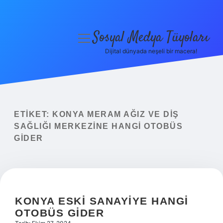
Sosyal Medya Tüyoları
menüyü
aç
Dijital dünyada neşeli bir macera!
Anasayfa
Gizlilik Politikası
Yasal Uyarı
ETIKET:
KONYA MERAM AĞIZ VE DIŞ
SAĞLIĞI MERKEZINE HANGI OTOBÜS
Hakkımızda
GIDER
KONYA ESKI SANAYIYE HANGI
OTOBÜS GIDER