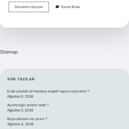
Konya
Devamını okuyun
Yorum Bırak
Eski
Sanayiye
Hangi
Otobüs
Gider
Sitemap
SIDEBAR
SON YAZILAR
Evde yatalak bir hastaya engelli raporu nasıl alınır ?
Ağustos 6, 2026
Ayrımcılığın anlamı nedir ?
Ağustos 5, 2026
Boya lekesini ne çıkarır ?
Ağustos 4, 2026