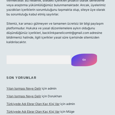
vermektedir. Bu nedenle, sitedeki içerikleri proaktif olarak denetleme
veya araştırma yükümlülüğümüz bulunmamaktadır. Ancak, üyelerimiz
yazdıkları içeriklerin sorumluluğunu taşımakta olup, siteye üye olarak
bu sorumluluğu kabul etmiş sayılırlar.
Sitemiz, kar amacı gütmeyen ve tamamen ücretsiz bir bilgi paylaşım
platformudur. Hukuka ve yasal düzenlemelere aykırı olduğunu
düşündüğünüz içerikleri,
backlinkpanelicomtr@gmail.com
adresine
bildirmeniz halinde, ilgili içerikler yasal süre içerisinde sitemizden
kaldırılacaktır.
Arama
SON YORUMLAR
Yılan Isırması Neye Gelir
için
admin
Yılan Isırması Neye Gelir
için
Dorukhan
Türkiyede Adı Ebrar Olan Kaç Kişi Var
için
admin
Türkiyede Adı Ebrar Olan Kaç Kişi Var
için
Müge