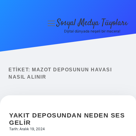
Sosyal Medya Tüyoları
menüyü
aç
Dijital dünyada neşeli bir macera!
Anasayfa
Gizlilik Politikası
Yasal Uyarı
ETIKET:
MAZOT DEPOSUNUN HAVASI
NASIL ALINIR
Hakkımızda
YAKIT DEPOSUNDAN NEDEN SES
GELIR
Tarih: Aralık 19, 2024