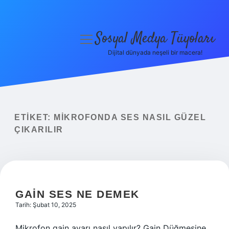
Sosyal Medya Tüyoları
menüyü
aç
Dijital dünyada neşeli bir macera!
Anasayfa
Gizlilik Politikası
Yasal Uyarı
ETIKET:
MIKROFONDA SES NASIL GÜZEL
ÇIKARILIR
Hakkımızda
GAIN SES NE DEMEK
Tarih: Şubat 10, 2025
Mikrofon gain ayarı nasıl yapılır? Gain Düğmesine