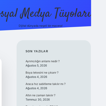
syal Medya Tüyoları
Dijital dünyada neşeli bir macera!
tulipbet yeni giriş
SIDEBAR
SON YAZILAR
Ayrımcılığın anlamı nedir ?
Ağustos 5, 2026
Boya lekesini ne çıkarır ?
Ağustos 4, 2026
Araca hız sabitleme takılır mı ?
Ağustos 4, 2026
Altın ne zaman takılır ?
Temmuz 30, 2026