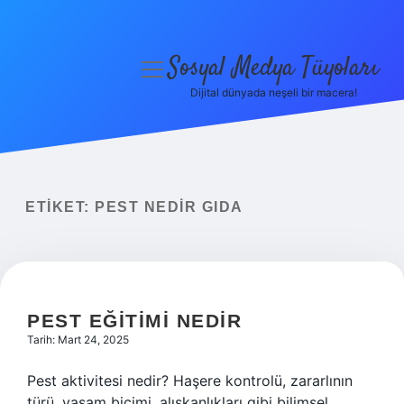
Sosyal Medya Tüyoları
menüyü
aç
Dijital dünyada neşeli bir macera!
Anasayfa
Gizlilik Politikası
Yasal Uyarı
ETIKET:
PEST NEDIR GIDA
Hakkımızda
PEST EĞITIMI NEDIR
Tarih: Mart 24, 2025
Pest aktivitesi nedir? Haşere kontrolü, zararlının
türü, yaşam biçimi, alışkanlıkları gibi bilimsel