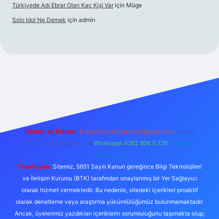
Türkiyede Adı Ebrar Olan Kaç Kişi Var
için
Müge
Solo Idol Ne Demek
için
admin
riş
Reklam ve İletişim:
E-mail:
backlinkpaneli@gmail.com
Teams:
forumhizmeti@gmail.com
Whatsapp: 0262 606 0 726
Telegram:
@karabul
Yasal Uyarı:
Sitemiz, 5651 Sayılı Kanun gereğince Bilgi Teknolojileri
ve İletişim Kurumu (BTK) tarafından onaylanmış bir Yer Sağlayıcı
olarak hizmet vermektedir. Bu nedenle, sitedeki içerikleri proaktif
olarak denetleme veya araştırma yükümlülüğümüz bulunmamaktadır.
Ancak, üyelerimiz yazdıkları içeriklerin sorumluluğunu taşımakta olup,