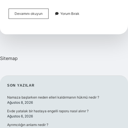
Proje
Devamını okuyun
Yorum Bırak
Nasıl
Hazırlanır
Aşamaları
Nelerdir
Sitemap
SIDEBAR
SON YAZILAR
Namaza başlarken neden elleri kaldırmanın hükmü nedir ?
Ağustos 8, 2026
Evde yatalak bir hastaya engelli raporu nasıl alınır ?
Ağustos 6, 2026
Ayrımcılığın anlamı nedir ?