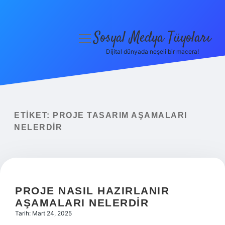
Sosyal Medya Tüyoları
menüyü
aç
Dijital dünyada neşeli bir macera!
Anasayfa
Gizlilik Politikası
Yasal Uyarı
ETIKET:
PROJE TASARIM AŞAMALARI
NELERDIR
Hakkımızda
PROJE NASIL HAZIRLANIR
AŞAMALARI NELERDIR
Tarih: Mart 24, 2025