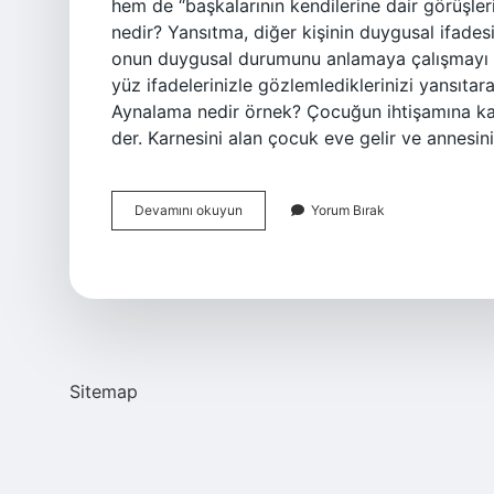
hem de “başkalarının kendilerine dair görüşlerin
nedir? Yansıtma, diğer kişinin duygusal ifadesi
onun duygusal durumunu anlamaya çalışmayı içe
yüz ifadelerinizle gözlemlediklerinizi yansıtar
Aynalama nedir örnek? Çocuğun ihtişamına karş
der. Karnesini alan çocuk eve gelir ve annes
Aynalama
Devamını okuyun
Yorum Bırak
Etkisi
Nedir
Sitemap