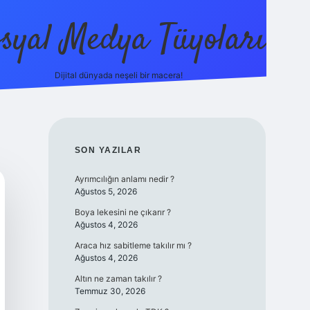
syal Medya Tüyoları
Dijital dünyada neşeli bir macera!
tulipbet yeni giriş
SIDEBAR
SON YAZILAR
Ayrımcılığın anlamı nedir ?
Ağustos 5, 2026
Boya lekesini ne çıkarır ?
Ağustos 4, 2026
Araca hız sabitleme takılır mı ?
Ağustos 4, 2026
Altın ne zaman takılır ?
Temmuz 30, 2026