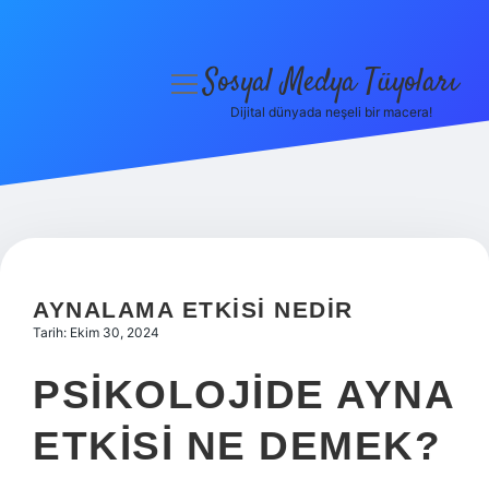
Sosyal Medya Tüyoları
menüyü
aç
Dijital dünyada neşeli bir macera!
Anasayfa
Gizlilik Politikası
Yasal Uyarı
Hakkımızda
AYNALAMA ETKISI NEDIR
Tarih: Ekim 30, 2024
PSIKOLOJIDE AYNA
ETKISI NE DEMEK?