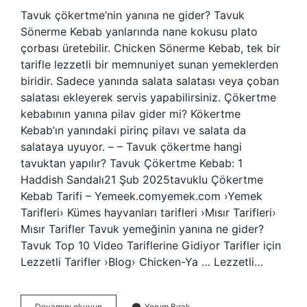
Tavuk çökertme’nin yanına ne gider? Tavuk
Sönerme Kebab yanlarında nane kokusu plato
çorbası üretebilir. Chicken Sönerme Kebab, tek bir
tarifle lezzetli bir memnuniyet sunan yemeklerden
biridir. Sadece yanında salata salatası veya çoban
salatası ekleyerek servis yapabilirsiniz. Çökertme
kebabının yanına pilav gider mi? Kökertme
Kebab’ın yanındaki pirinç pilavı ve salata da
salataya uyuyor. – – Tavuk çökertme hangi
tavuktan yapılır? Tavuk Çökertme Kebab: 1
Haddish Sandalı21 Şub 2025tavuklu Çökertme
Kebab Tarifi – Yemeek.comyemek.com ›Yemek
Tarifleri› Kümes hayvanları tarifleri ›Mısır Tarifleri›
Mısır Tarifler Tavuk yemeğinin yanına ne gider?
Tavuk Top 10 Video Tariflerine Gidiyor Tarifler için
Lezzetli Tarifler ›Blog› Chicken-Ya … Lezzetli…
Tavuk
Devamını okuyun
Yorum Bırak