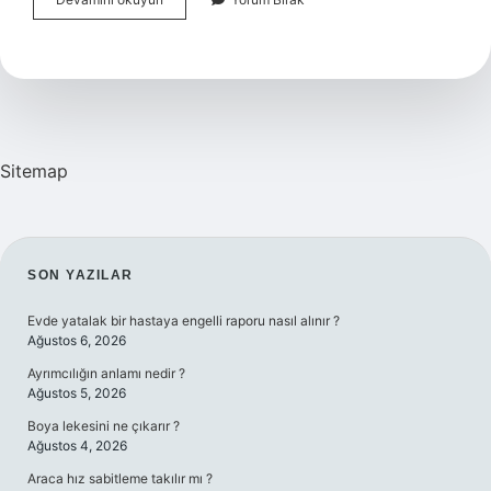
Çökertme
Yanına
Ne
Gider
Sitemap
SIDEBAR
SON YAZILAR
Evde yatalak bir hastaya engelli raporu nasıl alınır ?
Ağustos 6, 2026
Ayrımcılığın anlamı nedir ?
Ağustos 5, 2026
Boya lekesini ne çıkarır ?
Ağustos 4, 2026
Araca hız sabitleme takılır mı ?