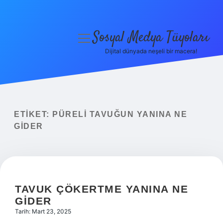
Sosyal Medya Tüyoları
menüyü
aç
Dijital dünyada neşeli bir macera!
Anasayfa
Gizlilik Politikası
Yasal Uyarı
ETIKET:
PÜRELI TAVUĞUN YANINA NE
GIDER
Hakkımızda
TAVUK ÇÖKERTME YANINA NE
GIDER
Tarih: Mart 23, 2025