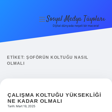
Sosyal Medya Tüyoları
menüyü
aç
Dijital dünyada neşeli bir macera!
Anasayfa
Gizlilik Politikası
Yasal Uyarı
ETIKET:
ŞOFÖRÜN KOLTUĞU NASIL
OLMALI
Hakkımızda
ÇALIŞMA KOLTUĞU YÜKSEKLIĞI
NE KADAR OLMALI
Tarih: Mart 19, 2025