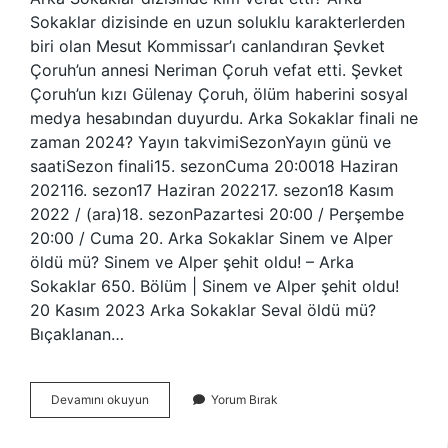
Sokaklar dizisinde en uzun soluklu karakterlerden
biri olan Mesut Kommissar’ı canlandıran Şevket
Çoruh’un annesi Neriman Çoruh vefat etti. Şevket
Çoruh’un kızı Gülenay Çoruh, ölüm haberini sosyal
medya hesabından duyurdu. Arka Sokaklar finali ne
zaman 2024? Yayın takvimiSezonYayın günü ve
saatiSezon finali15. sezonCuma 20:0018 Haziran
202116. sezon17 Haziran 202217. sezon18 Kasım
2022 / (ara)18. sezonPazartesi 20:00 / Perşembe
20:00 / Cuma 20. Arka Sokaklar Sinem ve Alper
öldü mü? Sinem ve Alper şehit oldu! – Arka
Sokaklar 650. Bölüm | Sinem ve Alper şehit oldu!
20 Kasım 2023 Arka Sokaklar Seval öldü mü?
Bıçaklanan…
Arka
Devamını okuyun
Yorum Bırak
Sokaklar
En