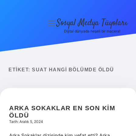
Sosyal Medya Tüyoları
menüyü
aç
Dijital dünyada neşeli bir macera!
Anasayfa
Gizlilik Politikası
Yasal Uyarı
ETIKET:
SUAT HANGI BÖLÜMDE ÖLDÜ
Hakkımızda
ARKA SOKAKLAR EN SON KIM
ÖLDÜ
Tarih: Aralık 5, 2024
Arka Sokaklar dizisinde kim vefat etti? Arka