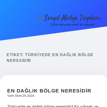
Sosyal Medya Tüyoları
menüyü
aç
Dijital dünyada neşeli bir macera!
Anasayfa
Gizlilik Politikası
Yasal Uyarı
ETIKET:
TÜRKIYEDE EN DAĞLIK BÖLGE
NERESIDIR
Hakkımızda
EN DAĞLIK BÖLGE NERESIDIR
Tarih: Ekim 25, 2024
Türkiye’de en dağlık bölge neresidir? En yüksek ve