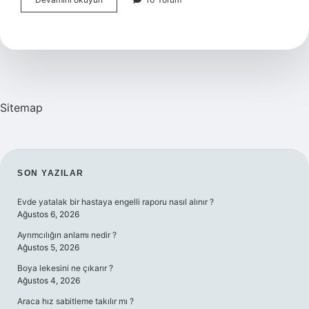
Adı
Ebrar
Olan
Kaç
Kişi
Var
Sitemap
SIDEBAR
SON YAZILAR
Evde yatalak bir hastaya engelli raporu nasıl alınır ?
Ağustos 6, 2026
Ayrımcılığın anlamı nedir ?
Ağustos 5, 2026
Boya lekesini ne çıkarır ?
Ağustos 4, 2026
Araca hız sabitleme takılır mı ?