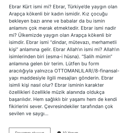
Ebrar Kürt ismi mi? Ebrar, Türkiye’de yaygın olan
Arapça kökenli bir kadın ismidir. Kız çocuğu
bekleyen bazı anne ve babalar da bu ismin
anlamını çok merak etmektedir. Ebrar ismi nadir
mi? Ülkemizde yaygın olan Arapça kökenli bir
isimdir. Ebrar ismi “dindar, mütevazı, merhametli
kişi” anlamına gelir. Ebrar Allah’ın ismi mi? Allah’ın
isimlerinden biri (esma-i hüsna). “Salih mümin”
anlamına gelen bir terim. Lütfen bu form
aracılığıyla yalnızca OTTOMANLILAR//8-finansal-
yapı maddesiyle ilgili mesajları gönderin. Ebrar
isimli kişi nasıl olur? Ebrar isminin karakter
özellikleri özellikle müzik alanında oldukça
başarılıdır. Hem sağlıklı bir yaşamı hem de kendi
fikirlerini sever. Çevresindekiler tarafından çok
sevilen ve saygı…
Türkiyede
Devamını okuyun
10 Yorum