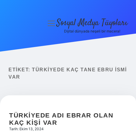
Sosyal Medya Tüyoları
menüyü
aç
Dijital dünyada neşeli bir macera!
Anasayfa
Gizlilik Politikası
Yasal Uyarı
ETIKET:
TÜRKIYEDE KAÇ TANE EBRU ISMI
VAR
Hakkımızda
TÜRKIYEDE ADI EBRAR OLAN
KAÇ KIŞI VAR
Tarih: Ekim 13, 2024