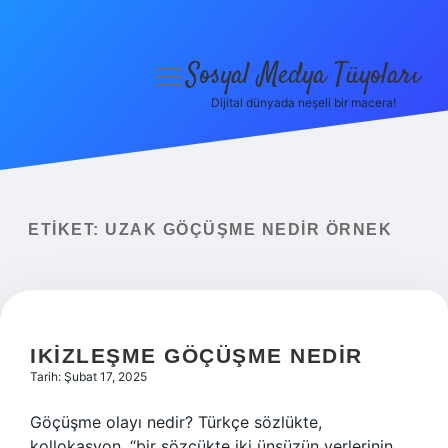
Sosyal Medya Tüyoları
menüyü
aç
Dijital dünyada neşeli bir macera!
Anasayfa
Gizlilik Politikası
Yasal Uyarı
ETIKET:
UZAK GÖÇÜŞME NEDIR ÖRNEK
Hakkımızda
IKIZLEŞME GÖÇÜŞME NEDIR
Tarih: Şubat 17, 2025
Göçüşme olayı nedir? Türkçe sözlükte,
kollokasyon, “bir sözcükte iki ünsüzün yerlerinin