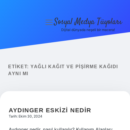
Sosyal Medya Tüyoları
menüyü
aç
Dijital dünyada neşeli bir macera!
Anasayfa
Gizlilik Politikası
Yasal Uyarı
ETIKET:
YAĞLI KAĞIT VE PIŞIRME KAĞIDI
AYNI MI
Hakkımızda
AYDINGER ESKIZI NEDIR
Tarih: Ekim 30, 2024
Aydınger nedir, nasıl kullanılır? Kullanım Alanları: