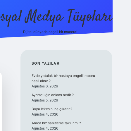
syal Medya Tüyoları
Dijital dünyada neşeli bir macera!
tulipbet yeni giriş
SIDEBAR
SON YAZILAR
Evde yatalak bir hastaya engelli raporu
nasıl alınır ?
Ağustos 6, 2026
Ayrımcılığın anlamı nedir ?
Ağustos 5, 2026
Boya lekesini ne çıkarır ?
Ağustos 4, 2026
Araca hız sabitleme takılır mı ?
Ağustos 4, 2026