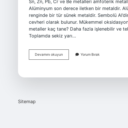
Sn, Zn, Pb, Cr ve Be metalleri amfoterik metall
Alüminyum son derece iletken bir metaldir. A
renginde bir tür sünek metaldir. Sembolü Al’d
cevheri olarak bulunur. Mükemmel oksidasyon di
metaller kaç tane? Daha fazla işlenebilir ve tel 
Toplamda sekiz yarı…
Alüminyum
Devamını okuyun
Yorum Bırak
Yarı
Soy
Metal
Mi
Sitemap