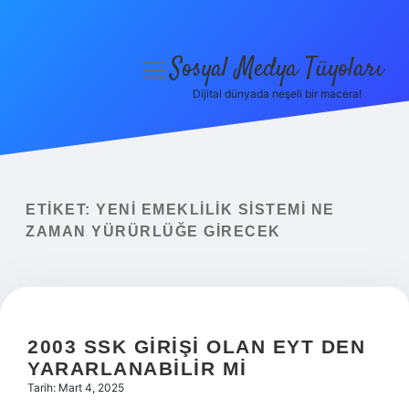
Sosyal Medya Tüyoları
menüyü
aç
Dijital dünyada neşeli bir macera!
Anasayfa
Gizlilik Politikası
Yasal Uyarı
ETIKET:
YENI EMEKLILIK SISTEMI NE
ZAMAN YÜRÜRLÜĞE GIRECEK
Hakkımızda
2003 SSK GIRIŞI OLAN EYT DEN
YARARLANABILIR MI
Tarih: Mart 4, 2025