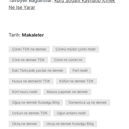
Tavsiyeli Bağlantılar:
Kuru Soğanı Kaynatıp Içmek
Ne Işe Yarar
Tarih:
Makaleler
Çünki TDK ne demek
Çünkü müdür çünki midir
Cüre ne demek TDK
Cüret mi cürret mi
Eski Türkçede yavlak ne demek
Fert nedir
Husus ne demektir TDK
Köfün ne demek TDK
Kürt muzu nedir
Masus yapmak ne demek
Oğuş ne demek Kutadgu Bilig
Osmanlıca uş ne demek
Uckun ne demek TDK
Uğun anlamı nedir
Üküş ne demek
Ukuş ne demek Kutadgu Bilig