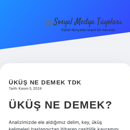
Sosyal Medya Tüyoları
menüyü
aç
Dijital dünyada neşeli bir macera!
Anasayfa
Gizlilik Politikası
Yasal Uyarı
Hakkımızda
ÜKÜŞ NE DEMEK TDK
Tarih: Kasım 5, 2024
ÜKÜŞ NE DEMEK?
Analizimizde ele aldığımız delim, key, üküş
kelimeleri başlangıçtan itibaren çeşitlilik kavramını