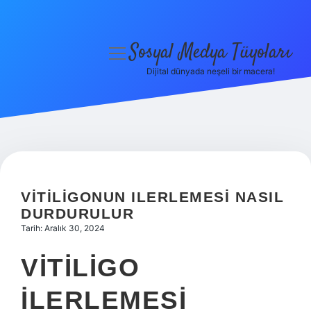
Sosyal Medya Tüyoları
menüyü
aç
Dijital dünyada neşeli bir macera!
Anasayfa
Gizlilik Politikası
Yasal Uyarı
Hakkımızda
VITILIGONUN ILERLEMESI NASIL
DURDURULUR
Tarih: Aralık 30, 2024
VITILIGO
ILERLEMESI