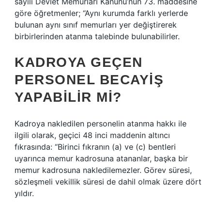
sayılı Devlet Memurları Kanunu’nun 73. maddesine
göre öğretmenler; “Aynı kurumda farklı yerlerde
bulunan aynı sınıf memurları yer değiştirerek
birbirlerinden atanma talebinde bulunabilirler.
KADROYA GEÇEN
PERSONEL BECAYIŞ
YAPABILIR MI?
Kadroya nakledilen personelin atanma hakkı ile
ilgili olarak, geçici 48 inci maddenin altıncı
fıkrasında: “Birinci fıkranın (a) ve (c) bentleri
uyarınca memur kadrosuna atananlar, başka bir
memur kadrosuna nakledilemezler. Görev süresi,
sözleşmeli vekillik süresi de dahil olmak üzere dört
yıldır.