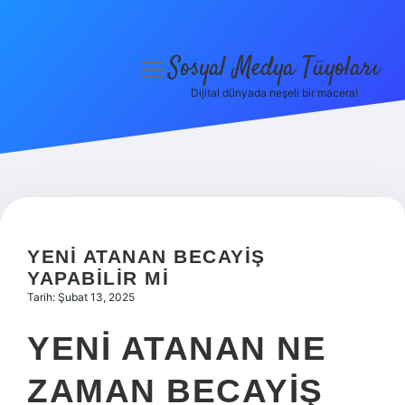
Sosyal Medya Tüyoları
menüyü
aç
Dijital dünyada neşeli bir macera!
Anasayfa
Gizlilik Politikası
Yasal Uyarı
Hakkımızda
YENI ATANAN BECAYIŞ
YAPABILIR MI
Tarih: Şubat 13, 2025
YENI ATANAN NE
ZAMAN BECAYIŞ