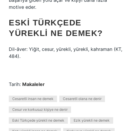
Başarıya giden yolu açar ve kişiyi daha fazla
motive eder.
ESKI TÜRKÇEDE
YÜREKLI NE DEMEK?
Dil-âver: Yiğit, cesur, yürekli, yürekli, kahraman (KT,
484).
Tarih:
Makaleler
Cesaretli insan ne demek
Cesaretli olana ne denir
Cesur ve korkusuz kişiye ne denir
Eski Türkçede yürekli ne demek
Ezik yürekli ne demek