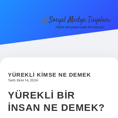
Sosyal Medya Tüyoları
menüyü
aç
Dijital dünyada neşeli bir macera!
Anasayfa
Gizlilik Politikası
Yasal Uyarı
Hakkımızda
YÜREKLI KIMSE NE DEMEK
Tarih: Ekim 14, 2024
YÜREKLI BIR
INSAN NE DEMEK?