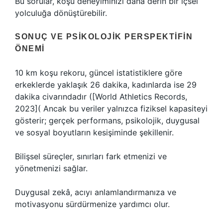
Bu sorular, koşu deneyiminizi daha derin bir içsel
yolculuğa dönüştürebilir.
SONUÇ VE PSIKOLOJIK PERSPEKTIFIN
ÖNEMI
10 km koşu rekoru, güncel istatistiklere göre
erkeklerde yaklaşık 26 dakika, kadınlarda ise 29
dakika civarındadır ([World Athletics Records,
2023]( Ancak bu veriler yalnızca fiziksel kapasiteyi
gösterir; gerçek performans, psikolojik, duygusal
ve sosyal boyutların kesişiminde şekillenir.
Bilişsel süreçler, sınırları fark etmenizi ve
yönetmenizi sağlar.
Duygusal zekâ, acıyı anlamlandırmanıza ve
motivasyonu sürdürmenize yardımcı olur.