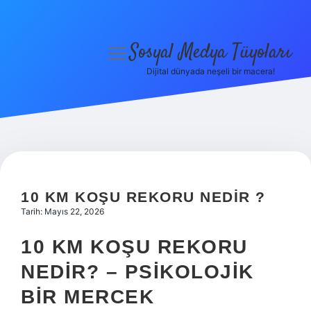
Sosyal Medya Tüyoları
menüyü
aç
Dijital dünyada neşeli bir macera!
Anasayfa
Gizlilik Politikası
Yasal Uyarı
Hakkımızda
10 KM KOŞU REKORU NEDIR ?
Tarih: Mayıs 22, 2026
10 KM KOŞU REKORU
NEDIR? – PSIKOLOJIK
BIR MERCEK