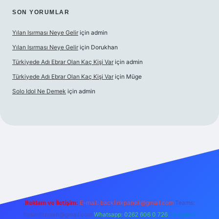
SON YORUMLAR
Yılan Isırması Neye Gelir
için
admin
Yılan Isırması Neye Gelir
için
Dorukhan
Türkiyede Adı Ebrar Olan Kaç Kişi Var
için
admin
Türkiyede Adı Ebrar Olan Kaç Kişi Var
için
Müge
Solo Idol Ne Demek
için
admin
iş
Reklam ve İletişim:
E-mail:
backlinkpaneli@gmail.com
Teams:
forumhizmeti@gmail.com
Whatsapp: 0262 606 0 726
Telegram: