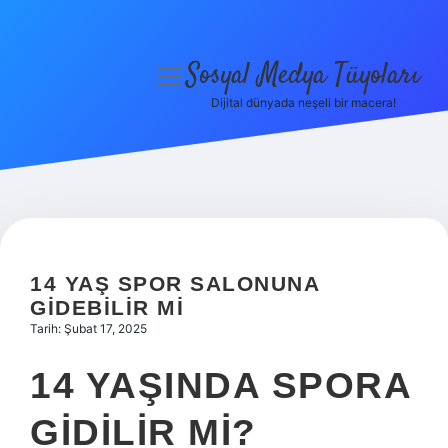
Sosyal Medya Tüyoları
menüyü
aç
Dijital dünyada neşeli bir macera!
Anasayfa
Gizlilik Politikası
Yasal Uyarı
Hakkımızda
14 YAŞ SPOR SALONUNA
GIDEBILIR MI
Tarih: Şubat 17, 2025
14 YAŞINDA SPORA
GIDILIR MI?