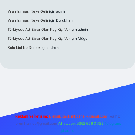
Yılan Isırması Neye Gelir
için
admin
Yılan Isırması Neye Gelir
için
Dorukhan
Türkiyede Adı Ebrar Olan Kaç Kişi Var
için
admin
Türkiyede Adı Ebrar Olan Kaç Kişi Var
için
Müge
Solo Idol Ne Demek
için
admin
eni giriş
Reklam ve İletişim:
E-mail:
backlinkpaneli@gmail.com
Teams:
forumhizmeti@gmail.com
Whatsapp: 0262 606 0 726
Telegram:
@karabul