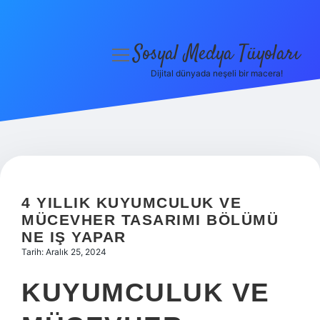
Sosyal Medya Tüyoları
menüyü
aç
Dijital dünyada neşeli bir macera!
Anasayfa
Gizlilik Politikası
Yasal Uyarı
Hakkımızda
4 YILLIK KUYUMCULUK VE
MÜCEVHER TASARIMI BÖLÜMÜ
NE IŞ YAPAR
Tarih: Aralık 25, 2024
KUYUMCULUK VE