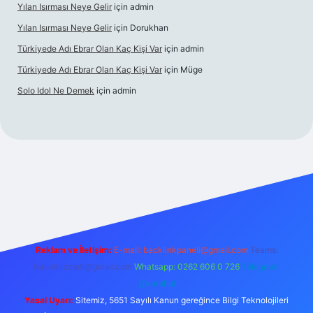
Yılan Isırması Neye Gelir
için
admin
Yılan Isırması Neye Gelir
için
Dorukhan
Türkiyede Adı Ebrar Olan Kaç Kişi Var
için
admin
Türkiyede Adı Ebrar Olan Kaç Kişi Var
için
Müge
Solo Idol Ne Demek
için
admin
bet yeni giriş
Reklam ve İletişim:
E-mail:
backlinkpaneli@gmail.com
Teams:
forumhizmeti@gmail.com
Whatsapp: 0262 606 0 726
Telegram:
@karabul
Yasal Uyarı:
Sitemiz, 5651 Sayılı Kanun gereğince Bilgi Teknolojileri