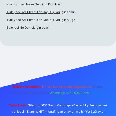
Yılan Isırması Neye Gelir
için
Dorukhan
Türkiyede Adı Ebrar Olan Kaç Kişi Var
için
admin
Türkiyede Adı Ebrar Olan Kaç Kişi Var
için
Müge
Solo Idol Ne Demek
için
admin
 yeni giriş
Reklam ve İletişim:
E-mail:
backlinkpaneli@gmail.com
Teams:
forumhizmeti@gmail.com
Whatsapp: 0262 606 0 726
Telegram:
@karabul
Yasal Uyarı:
Sitemiz, 5651 Sayılı Kanun gereğince Bilgi Teknolojileri
ve İletişim Kurumu (BTK) tarafından onaylanmış bir Yer Sağlayıcı