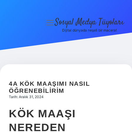
Sosyal Medya Tüyoları
menüyü
aç
Dijital dünyada neşeli bir macera!
Anasayfa
Gizlilik Politikası
Yasal Uyarı
Hakkımızda
4A KÖK MAAŞIMI NASIL
ÖĞRENEBILIRIM
Tarih: Aralık 31, 2024
KÖK MAAŞI
NEREDEN