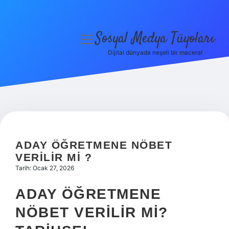
Sosyal Medya Tüyoları
menüyü
aç
Dijital dünyada neşeli bir macera!
Anasayfa
Gizlilik Politikası
Yasal Uyarı
Hakkımızda
ADAY ÖĞRETMENE NÖBET
VERILIR MI ?
Tarih: Ocak 27, 2026
ADAY ÖĞRETMENE
NÖBET VERILIR MI?