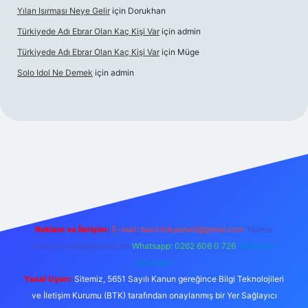
Yılan Isırması Neye Gelir
için
Dorukhan
Türkiyede Adı Ebrar Olan Kaç Kişi Var
için
admin
Türkiyede Adı Ebrar Olan Kaç Kişi Var
için
Müge
Solo Idol Ne Demek
için
admin
eni giriş
Reklam ve İletişim:
E-mail:
backlinkpaneli@gmail.com
Teams:
forumhizmeti@gmail.com
Whatsapp: 0262 606 0 726
Telegram:
@karabul
Yasal Uyarı:
Sitemiz, 5651 Sayılı Kanun gereğince Bilgi Teknolojileri
ve İletişim Kurumu (BTK) tarafından onaylanmış bir Yer Sağlayıcı