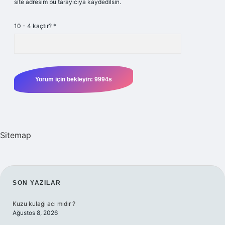
site adresim bu tarayıcıya kaydedilsin.
10 - 4 kaçtır?
*
Sitemap
SIDEBAR
SON YAZILAR
Kuzu kulağı acı mıdır ?
Ağustos 8, 2026