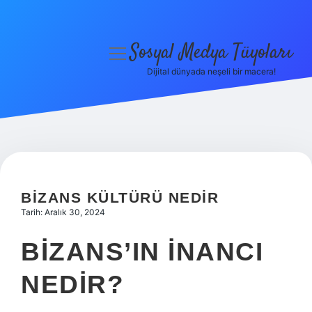
Sosyal Medya Tüyoları
menüyü
aç
Dijital dünyada neşeli bir macera!
Anasayfa
Gizlilik Politikası
Yasal Uyarı
Hakkımızda
BIZANS KÜLTÜRÜ NEDIR
Tarih: Aralık 30, 2024
BIZANS’IN INANCI
NEDIR?