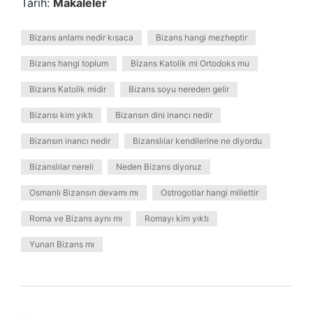
Tarih:
Makaleler
Bizans anlamı nedir kısaca
Bizans hangi mezheptir
Bizans hangi toplum
Bizans Katolik mi Ortodoks mu
Bizans Katolik midir
Bizans soyu nereden gelir
Bizansı kim yıktı
Bizansın dini inancı nedir
Bizansın inancı nedir
Bizanslılar kendilerine ne diyordu
Bizanslılar nereli
Neden Bizans diyoruz
Osmanlı Bizansın devamı mı
Ostrogotlar hangi millettir
Roma ve Bizans aynı mı
Romayı kim yıktı
Yunan Bizans mı